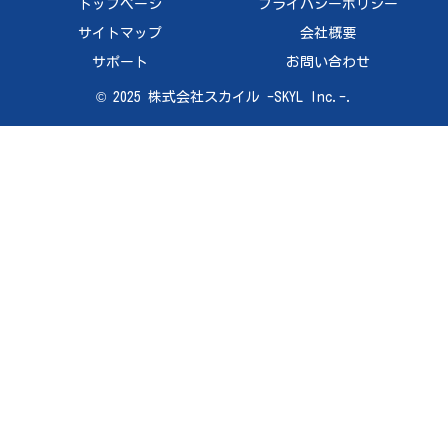
ra
e
トップページ
プライバシーポリシー
m
Ch
サイトマップ
会社概要
an
サポート
お問い合わせ
ne
© 2025 株式会社スカイル -SKYL Inc.-.
l