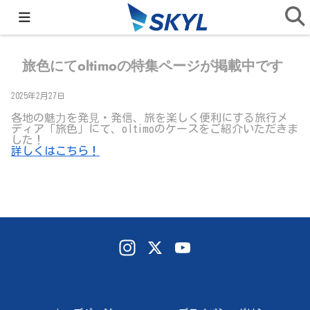
home
>
旅色にてoltimoの特集ページが掲載中です
旅色にてoltimoの特集ページが掲載中です
2025年2月27日
各地の魅⼒を発⾒・発信、旅を楽しく便利にする旅行メ
ディア「旅色」にて、oltimoのケースをご紹介いただきま
した！
詳しくはこちら！
In
X
Yo
st
uT
ag
ub