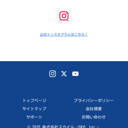
ア
イ
コ
ン
リ
ン
ク
公式インスタグラムはこちら！
In
X
Yo
st
uT
ag
ub
ra
e
トップページ
プライバシーポリシー
m
Ch
サイトマップ
会社概要
an
サポート
お問い合わせ
© 2025 株式会社スカイル -SKYL Inc.-.