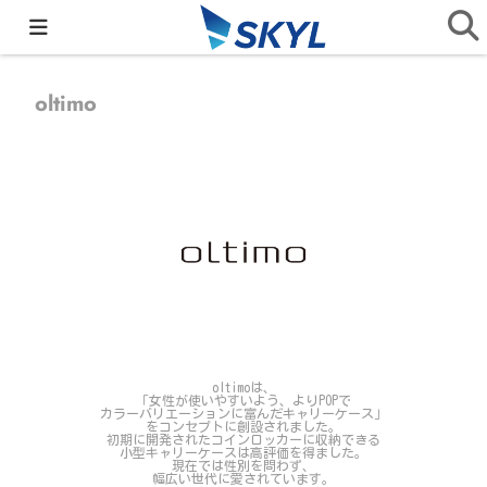
home
>
取り扱いブランド一覧
>
oltimo
oltimo
oltimoは、
「女性が使いやすいよう、よりPOPで
カラーバリエーションに富んだキャリーケース」
をコンセプトに創設されました。
初期に開発されたコインロッカーに収納できる
小型キャリーケースは高評価を得ました。
現在では性別を問わず、
幅広い世代に愛されています。