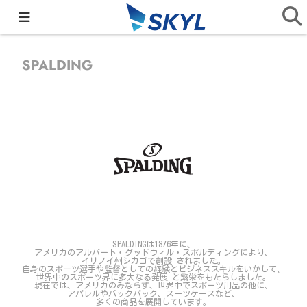
home
>
取り扱いブランド一覧
>
SPALDING
SPALDING
SPALDINGは1876年に、
アメリカのアルバート・グッドウィル・スポルディングにより、
イリノイ州シカゴで創設 されました。
自身のスポーツ選手や監督としての経験と
ビジネススキルをいかして、
世界中のスポーツ界に多大なる発展 と繁栄をもたらしました。
現在では、アメリカのみならず、世界中でスポーツ用品の他に、
アパレルやバックパック、スーツケースなど、
多くの商品を展開しています。