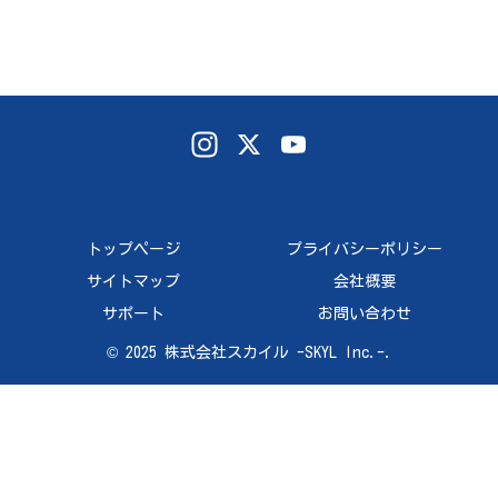
In
X
Yo
st
uT
ag
ub
ra
e
トップページ
プライバシーポリシー
m
Ch
サイトマップ
会社概要
an
サポート
お問い合わせ
ne
© 2025 株式会社スカイル -SKYL Inc.-.
l